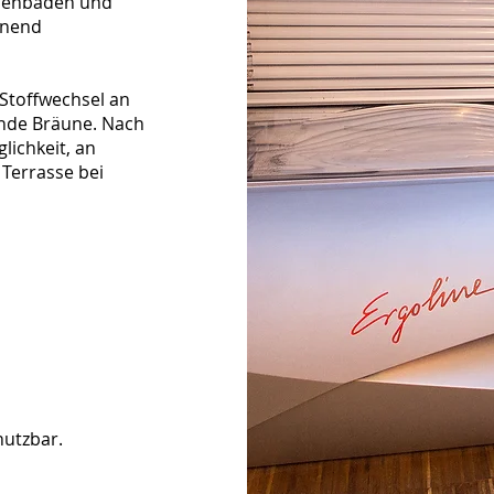
nnenbaden und
onend
Stoffwechsel an
nde Bräune. Nach
lichkeit, an
Terrasse bei
nutzbar.