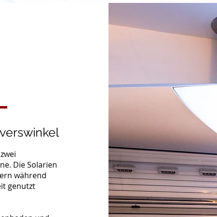
Everswinkel
 zwei
e. Die Solarien
dern während
it genutzt