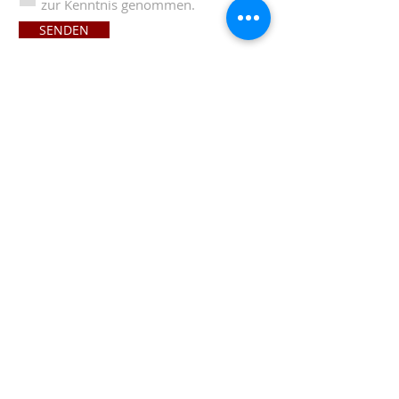
zur Kenntnis genommen.
SENDEN
ÖFFNUNGS
ZEITEN
Montag - Freitag
07:00 - 21:30 UHR
Samstag - Sonntag - Feiertag
09:00 - 17:00 UHR