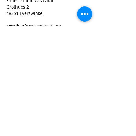
Fitnessstudio CasaVital
Grothues 2
48351 Everswinkel
Email:
info@casavital24.de
Tel:
02582 90 25 90
Newsletter erhalten